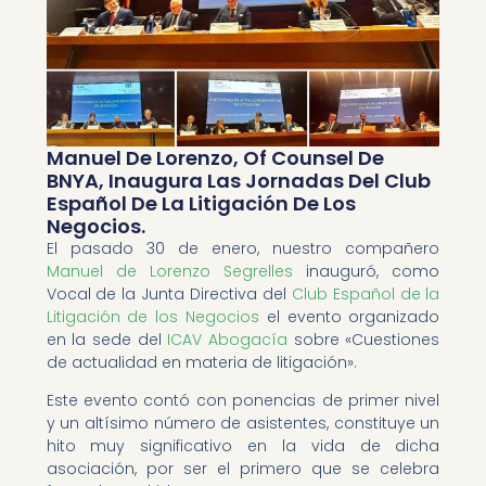
Manuel De Lorenzo, Of Counsel De
BNYA, Inaugura Las Jornadas Del Club
Español De La Litigación De Los
Negocios.
El pasado 30 de enero, nuestro compañero
Manuel de Lorenzo Segrelles
inauguró, como
Vocal de la Junta Directiva del
Club Español de la
Litigación de los Negocios
el evento organizado
en la sede del
ICAV Abogacía
sobre «Cuestiones
de actualidad en materia de litigación».
Este evento contó con ponencias de primer nivel
y un altísimo número de asistentes, constituye un
hito muy significativo en la vida de dicha
asociación, por ser el primero que se celebra